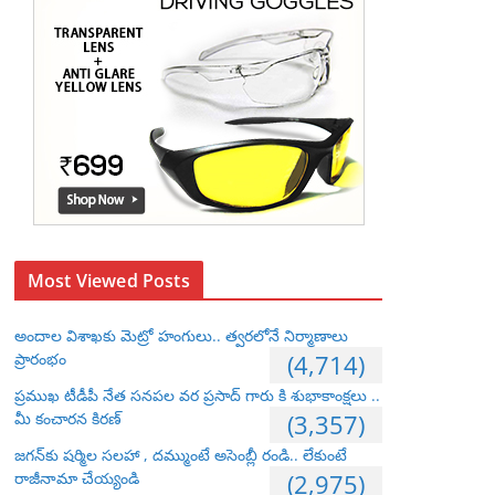
Most Viewed Posts
అందాల విశాఖకు మెట్రో హంగులు.. త్వరలోనే నిర్మాణాలు
ప్రారంభం
(4,714)
ప్రముఖ టీడీపీ నేత సనపల వర ప్రసాద్ గారు కి శుభాకాంక్షలు ..
మీ కంచారన కిరణ్
(3,357)
జగన్‌కు షర్మిల సలహా , దమ్ముంటే అసెంబ్లీ రండి.. లేకుంటే
రాజీనామా చేయ్యండి
(2,975)