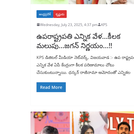
ఆంధ్రప్రదేశ్
కృష్ణుడు
Wednesday, July 23, 2025, 4:37 pm
KPS
ఉపరాష్ట్రపతి ఎన్నిక వేళ…కీలక
మలుపు…జగన్ నిర్ణయం…!!
KPS డిజిటల్ మీడియా నెట్‌వర్క్, విజయవాడ :- ఉప రాష్ట్రప
ఎన్నిక వేళ ఏపీ కేంద్రంగా కీలక పరిణామాలు చోటు
చేసుకుంటున్నాయి. ధన్కర్ రాజీనామా ఆమోదంతో ఎన్నికల
Read More