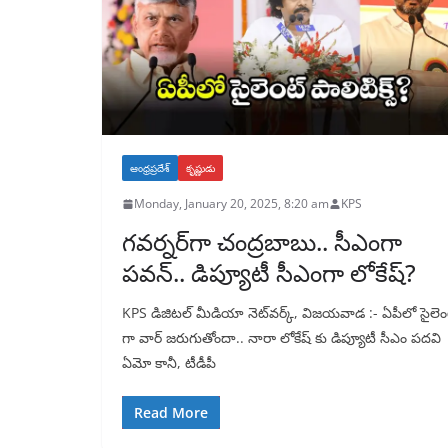
ఆంధ్రప్రదేశ్
కృష్ణుడు
Monday, January 20, 2025, 8:20 am
KPS
గవర్నర్‌‌‌‌‌‌గా చంద్రబాబు.. సీఎంగా
పవన్.. డిప్యూటీ సీఎంగా లోకేష్?
KPS డిజిటల్ మీడియా నెట్‌వర్క్, విజయవాడ :- ఏపీలో సైలెం
గా వార్ జరుగుతోందా.. నారా లోకేష్ కు డిప్యూటీ సీఎం పదవి
ఏమో కానీ, టీడీపీ
Read More