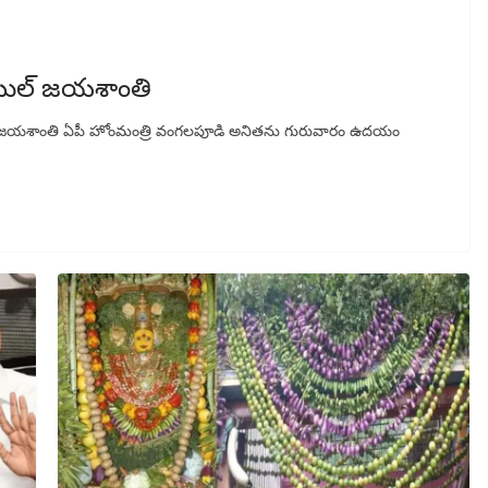
టేబుల్ జయశాంతి
ేబుల్ జయశాంతి ఏపీ హోంమంత్రి వంగలపూడి అనితను గురువారం ఉదయం