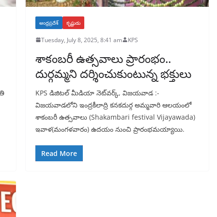
ఆంధ్రప్రదేశ్
కృష్ణుడు
Tuesday, July 8, 2025, 8:41 am
KPS
శాకంబరీ ఉత్సవాలు ప్రారంభం..
దుర్గమ్మని దర్శించుకుంటున్న భక్తులు
తి
KPS డిజిటల్ మీడియా నెట్‌వర్క్, విజయవాడ :-
విజయవాడలోని ఇంద్రకీలాద్రి కనకదుర్గ అమ్మవారి ఆలయంలో
శాకంబరీ ఉత్సవాలు (Shakambari festival Vijayawada)
ఇవాళ(మంగళవారం) ఉదయం నుంచి ప్రారంభమయ్యాయి.
Read More