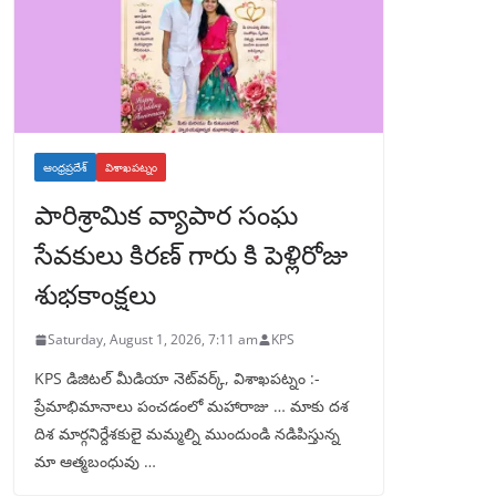
ఆంధ్రప్రదేశ్
విశాఖపట్నం
పారిశ్రామిక వ్యాపార సంఘ
సేవకులు కిరణ్ గారు కి పెళ్లిరోజు
శుభకాంక్షలు
Saturday, August 1, 2026, 7:11 am
KPS
KPS డిజిటల్ మీడియా నెట్‌వర్క్, విశాఖపట్నం :-
ప్రేమాభిమానాలు పంచడంలో మహారాజు … మాకు దశ
దిశ మార్గనిర్దేశకులై మమ్మల్ని ముందుండి నడిపిస్తున్న
మా ఆత్మబంధువు …