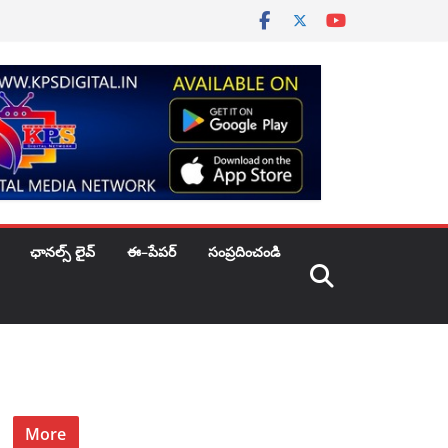
ఛానల్స్ లైవ్
ఈ–పేపర్
సంప్రదించండి
More