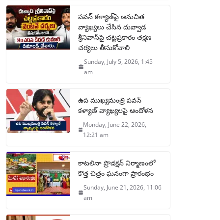
పవన్ కళ్యాణ్‌పై అనుచిత
వ్యాఖ్యలు చేసిన దువ్వాడ
శ్రీనివాస్‌పై చట్టప్రకారం తక్షణ
చర్యలు తీసుకోవాలి
Sunday, July 5, 2026, 1:45
am
ఉప ముఖ్యమంత్రి పవన్
కళ్యాణ్ వ్యాఖ్యలపై ఆందోళన
Monday, June 22, 2026,
12:21 am
కాటలినా ప్రొడక్షన్ నిర్మాణంలో
కొత్త చిత్రం ఘనంగా ప్రారంభం
Sunday, June 21, 2026, 11:06
am