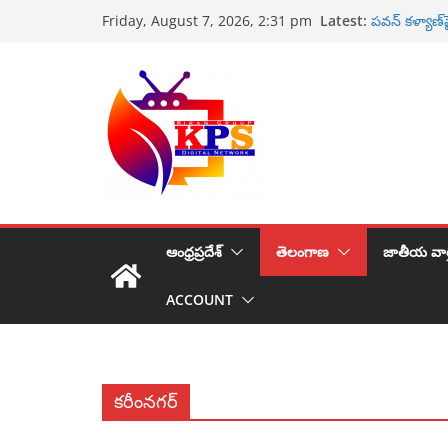
Skip
Latest:
పారిశ్రామిక వ
Friday, August 7, 2026, 2:31 pm
to
పవన్ కళ్యాణ్‌
తక్షణ చర్యలు
content
ఉప ముఖ్యమంత్
కాటలినా ప్రొడ
కోటి రూపాయల
ఆంధ్రప్రదేశ్
తెలంగాణ
జాతీయ వార
ACCOUNT
కరీంనగర్