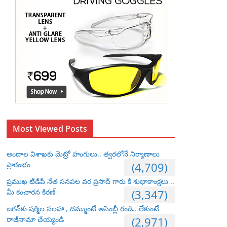
Most Viewed Posts
అందాల విశాఖకు మెట్రో హంగులు.. త్వరలోనే నిర్మాణాలు
ప్రారంభం
(4,709)
ప్రముఖ టీడీపీ నేత సనపల వర ప్రసాద్ గారు కి శుభాకాంక్షలు ..
మీ కంచారన కిరణ్
(3,347)
జగన్‌కు షర్మిల సలహా , దమ్ముంటే అసెంబ్లీ రండి.. లేకుంటే
రాజీనామా చేయ్యండి
(2,971)