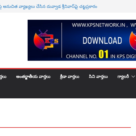
్యాపార సంఘ సేవకులు కిరణ్ గారు కి పెళ్లిరోజు శుభకాంక్షలు
పై అనుచిత వ్యాఖ్యలు చేసిన దువ్వాడ శ్రీనివాస్‌పై చట్టప్రకారం
 తీసుకోవాలి
రి పవన్ కళ్యాణ్ వ్యాఖ్యలపై ఆందోళన
క్షన్ నిర్మాణంలో కొత్త చిత్రం ఘనంగా ప్రారంభం
ు ఇవ్వలిసేందే … కంచరన కిరణ్ కుమార్
్తలు
అంతర్జాతీయ వార్తలు
క్రీడా వార్తలు
సిని వార్తలు
గ్యాలరీ