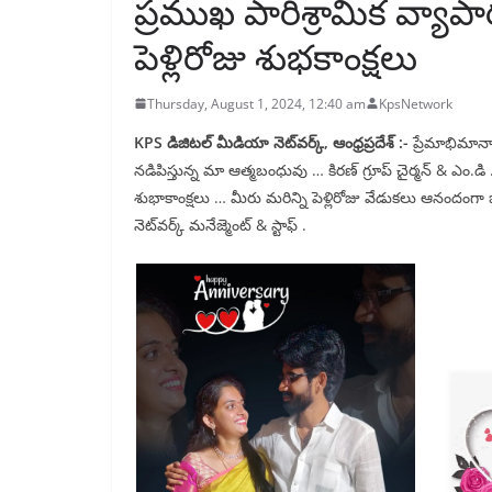
ప్రముఖ పారిశ్రామిక వ్యాప
పెళ్లిరోజు శుభకాంక్షలు
Thursday, August 1, 2024, 12:40 am
KpsNetwork
KPS డిజిటల్ మీడియా నెట్‌వర్క్, ఆంధ్రప్రదేశ్ :-
ప్రేమాభిమాన
నడిపిస్తున్న మా ఆత్మబంధువు … కిరణ్ గ్రూప్ చైర్మన్ & ఎం.డ
శుభాకాంక్షలు … మీరు మరిన్ని పెళ్లిరోజు వేడుకలు ఆనందంగ
నెట్‌వర్క్ మనేజ్మెంట్ & స్టాఫ్ .