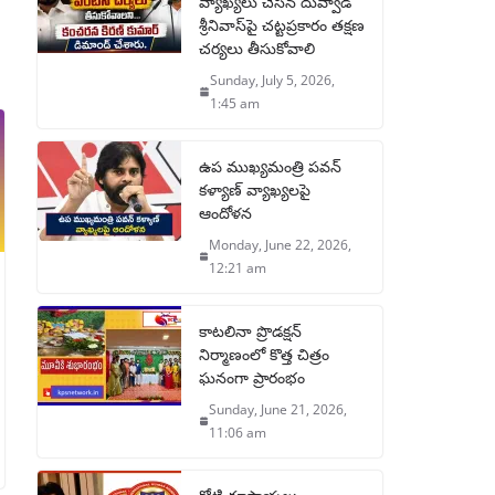
వ్యాఖ్యలు చేసిన దువ్వాడ
శ్రీనివాస్‌పై చట్టప్రకారం తక్షణ
చర్యలు తీసుకోవాలి
Sunday, July 5, 2026,
1:45 am
ఉప ముఖ్యమంత్రి పవన్
కళ్యాణ్ వ్యాఖ్యలపై
ఆందోళన
Monday, June 22, 2026,
12:21 am
కాటలినా ప్రొడక్షన్
నిర్మాణంలో కొత్త చిత్రం
ఘనంగా ప్రారంభం
Sunday, June 21, 2026,
11:06 am