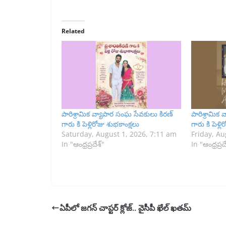
Related
పారిశ్రామిక వ్యాపార సంఘ సేవకులు కిరణ్
పారిశ్రామిక
గారు కి పెళ్లిరోజు శుభకాంక్షలు
గారు కి పెళ్ల
Saturday, August 1, 2026, 7:11 am
Friday, Au
In "ఆంధ్రప్రదేశ్"
In "ఆంధ్రప్రద
ఏపీలో జగన్‌ చాప్టర్‌ క్లోజ్‌.. వైసీపీ ఖేల్‌ ఖతమ్‌