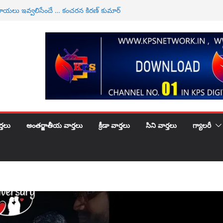
్రొడక్షన్ నిర్మాణంలో కొత్త చిత్రం ఘనంగా ప్రారంభం
పాయలు ఇవ్వలిసేందే … కంచరన కిరణ్ కుమార్
ిక వ్యాపార సంఘ సేవకులు కిరణ్ గారు కి పెళ్లిరోజు శుభకాంక్షలు
ాణ్‌పై అనుచిత వ్యాఖ్యలు చేసిన దువ్వాడ శ్రీనివాస్‌పై చట్టప్రకారం
్యలు తీసుకోవాలి
మంత్రి పవన్ కళ్యాణ్ వ్యాఖ్యలపై ఆందోళన
్తలు
అంతర్జాతీయ వార్తలు
క్రీడా వార్తలు
సిని వార్తలు
గ్యాలరీ