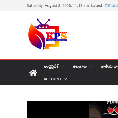
Skip
Latest:
కాటలినా ప
Saturday, August 8, 2026, 11:15 am
to
కోటి రూ
పారిశ్రామ
content
పవన్ కళ్య
తక్షణ చర
ఉప ముఖ్య
ఆంధ్రప్రదేశ్
తెలంగాణ
జాతీయ వార
ACCOUNT