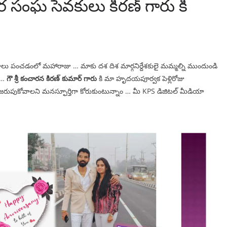
ార సంఘ సేవకులు కిరణ్ గారు కి
ాలు పంచడంలో మహారాజు … మాకు దశ దిశ మార్గనిర్దేశకులై మమ్మల్ని ముందుండి
ి …
గౌ శ్రీ కంచారన కిరణ్ కుమార్ గారు
కి మా హృదయపూర్వక పెళ్లిరోజు
ా జరుపుకోవాలని మనస్ఫూర్తిగా కోరుకుంటున్నాం … మీ KPS డిజిటల్ మీడియా