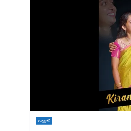
ఆంధ్రప్రదేశ్