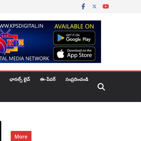
ఛానల్స్ లైవ్
ఈ–పేపర్
సంప్రదించండి
More