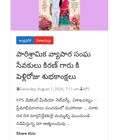
ఆంధ్రప్రదేశ్
విశాఖపట్నం
పారిశ్రామిక వ్యాపార సంఘ
సేవకులు కిరణ్ గారు కి
పెళ్లిరోజు శుభకాంక్షలు
Saturday, August 1, 2026, 7:11 am
KPS
KPS డిజిటల్ మీడియా నెట్‌వర్క్, విశాఖపట్నం :-
ప్రేమాభిమానాలు పంచడంలో మహారాజు … మాకు
దశ దిశ మార్గనిర్దేశకులై మమ్మల్ని ముందుండి
నడిపిస్తున్న మా ఆత్మబంధువు …
Share this: