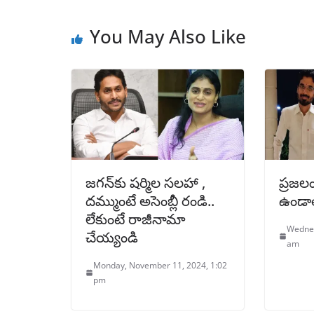
You May Also Like
జగన్‌కు షర్మిల సలహా ,
ప్రజ
దమ్ముంటే అసెంబ్లీ రండి..
ఉండాలి
లేకుంటే రాజీనామా
Wednes
చేయ్యండి
am
Monday, November 11, 2024, 1:02
pm