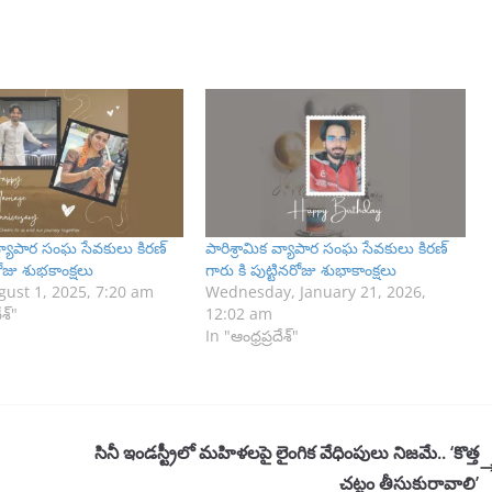
 వ్యాపార సంఘ సేవకులు కిరణ్
పారిశ్రామిక వ్యాపార సంఘ సేవకులు కిరణ్
ిరోజు శుభకాంక్షలు
గారు కి పుట్టినరోజు శుభాకాంక్షలు
gust 1, 2025, 7:20 am
Wednesday, January 21, 2026,
ేశ్"
12:02 am
In "ఆంధ్రప్రదేశ్"
సినీ ఇండస్ట్రీలో మహిళలపై లైంగిక వేధింపులు నిజమే.. ‘కొత్త
చట్టం తీసుకురావాలి’