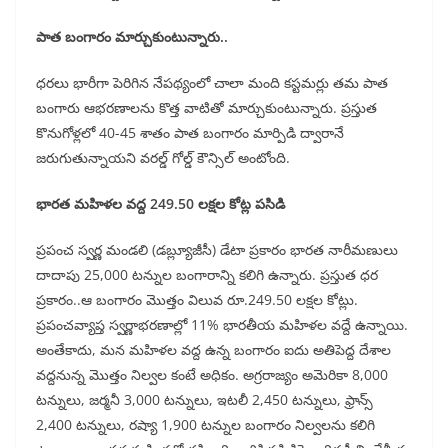
పాత బంగారం మార్చుకుంటున్నారు..
ధరలు భారీగా పెరిగిన నేపథ్యంలో చాలా మంది కస్టమర్లు తమ పాత
బంగారు ఆభరణాలను కొత్త వాటితో మార్చుకుంటున్నారు. ప్రస్తుత
కొనుగోళ్లలో 40-45 శాతం పాత బంగారం మార్పిడి ద్వారానే
జరుగుతున్నాయని వరల్డ్‌ గోల్డ్‌ కౌన్సిల్‌ అంటోంది.
భారత మహిళల వద్ద 249.50 లక్షల కోట్ల పసిడి
ప్రపంచ స్వర్ణ మండలి (డబ్ల్యూజీసీ) డేటా ప్రకారం భారత నారీమణులు
దాదాపు 25,000 టన్నుల బంగారాన్ని కలిగి ఉన్నారు. ప్రస్తుత ధర
ప్రకారం..ఆ బంగారం మొత్తం విలువ రూ.249.50 లక్షల కోట్లు.
ప్రపంచవ్యాప్త స్వర్ణాభరణాల్లో 11% భారతీయ మహిళల వద్దే ఉన్నాయి.
అంతేకాదు, మన మహిళల వద్ద ఉన్న బంగారం ఐదు అతిపెద్ద దేశాల
వద్దనున్న మొత్తం నిల్వల కంటే అధికం. అగ్రరాజ్యం అమెరికా 8,000
టన్నులు, జర్మనీ 3,000 టన్నులు, ఇటలీ 2,450 టన్నులు, ఫ్రాన్స్‌
2,400 టన్నులు, రష్యా 1,900 టన్నుల బంగారం నిల్వలను కలిగి