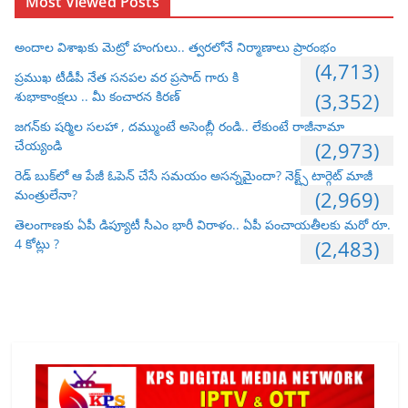
Most Viewed Posts
అందాల విశాఖకు మెట్రో హంగులు.. త్వరలోనే నిర్మాణాలు ప్రారంభం
(4,713)
ప్రముఖ టీడీపీ నేత సనపల వర ప్రసాద్ గారు కి
శుభాకాంక్షలు .. మీ కంచారన కిరణ్
(3,352)
జగన్‌కు షర్మిల సలహా , దమ్ముంటే అసెంబ్లీ రండి.. లేకుంటే రాజీనామా
చేయ్యండి
(2,973)
రెడ్ బుక్‌లో ఆ పేజీ ఓపెన్ చేసే సమయం అసన్నమైందా? నెక్ట్స్ టార్గెట్ మాజీ
మంత్రులేనా?
(2,969)
తెలంగాణకు ఏపీ డిప్యూటీ సీఎం భారీ విరాళం.. ఏపీ పంచాయతీలకు మరో రూ.
4 కోట్లు ?
(2,483)