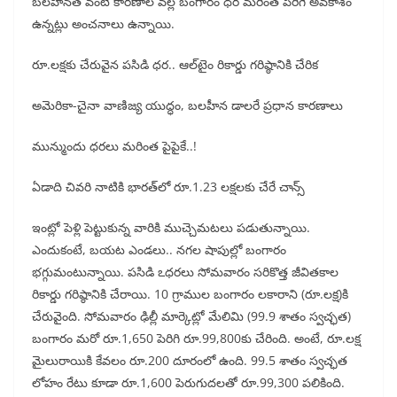
బలహీనత వంటి కారణాల వల్ల బంగారం ధర మరింత పెరిగే అవకాశం
ఉన్నట్లు అంచనాలు ఉన్నాయి.
రూ.లక్షకు చేరువైన పసిడి ధర.. ఆల్‌టైం రికార్డు గరిష్ఠానికి చేరిక
అమెరికా-చైనా వాణిజ్య యుద్ధం, బలహీన డాలరే ప్రధాన కారణాలు
మున్ముందు ధరలు మరింత పైపైకే..!
ఏడాది చివరి నాటికి భారత్‌లో రూ.1.23 లక్షలకు చేరే చాన్స్‌
ఇంట్లో పెళ్లి పెట్టుకున్న వారికి ముచ్చెమటలు పడుతున్నాయి.
ఎందుకంటే, బయట ఎండలు.. నగల షాపుల్లో బంగారం
భగ్గుమంటున్నాయి. పసిడి ఽధరలు సోమవారం సరికొత్త జీవితకాల
రికార్డు గరిష్ఠానికి చేరాయి. 10 గ్రాముల బంగారం లకారాని (రూ.లక్ష)కి
చేరువైంది. సోమవారం ఢిల్లీ మార్కెట్లో మేలిమి (99.9 శాతం స్వచ్ఛత)
బంగారం మరో రూ.1,650 పెరిగి రూ.99,800కు చేరింది. అంటే, రూ.లక్ష
మైలురాయికి కేవలం రూ.200 దూరంలో ఉంది. 99.5 శాతం స్వచ్ఛత
లోహం రేటు కూడా రూ.1,600 పెరుగుదలతో రూ.99,300 పలికింది.