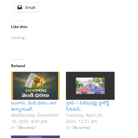
Email
Like this:
Loading...
Related
బంగారం, వెండి ధరలు ఎలా
గ్రూప్-1 పిటిషనర్లపై హైకోర్ట్
ఉన్నాయంటే..
సీరియస్..
Wednesday, December
Tuesday, April 29,
10, 2025, 4:43 pm
2025, 12:21 am
In "తెలంగాణ"
In "తెలంగాణ"