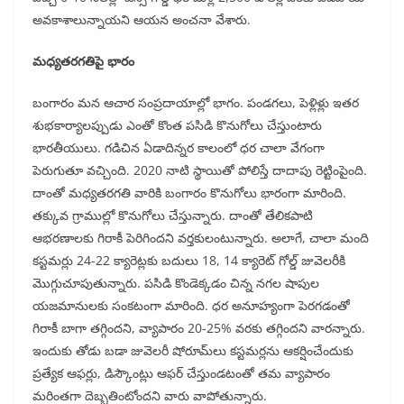
అవకాశాలున్నాయని ఆయన అంచనా వేశారు.
మధ్యతరగతిపై భారం
బంగారం మన ఆచార సంప్రదాయాల్లో భాగం. పండగలు, పెళ్లిళ్లు ఇతర
శుభకార్యాలప్పుడు ఎంతో కొంత పసిడి కొనుగోలు చేస్తుంటారు
భారతీయులు. గడిచిన ఏడాదిన్నర కాలంలో ధర చాలా వేగంగా
పెరుగుతూ వచ్చింది. 2020 నాటి స్థాయితో పోలిస్తే దాదాపు రెట్టింపైంది.
దాంతో మధ్యతరగతి వారికి బంగారం కొనుగోలు భారంగా మారింది.
తక్కువ గ్రాముల్లో కొనుగోలు చేస్తున్నారు. దాంతో తేలికపాటి
ఆభరణాలకు గిరాకీ పెరిగిందని వర్తకులంటున్నారు. అలాగే, చాలా మంది
కస్టమర్లు 24-22 క్యారెట్లకు బదులు 18, 14 క్యారెట్‌ గోల్డ్‌ జువెలరీకి
మొగ్గుచూపుతున్నారు. పసిడి కొండెక్కడం చిన్న నగల షాపుల
యజమానులకు సంకటంగా మారింది. ధర అనూహ్యంగా పెరగడంతో
గిరాకీ బాగా తగ్గిందని, వ్యాపారం 20-25% వరకు తగ్గిందని వారన్నారు.
ఇందుకు తోడు బడా జువెలరీ షోరూమ్‌లు కస్టమర్లను ఆకర్షించేందుకు
ప్రత్యేక ఆఫర్లు, డిస్కౌంట్లు ఆఫర్‌ చేస్తుండటంతో తమ వ్యాపారం
మరింతగా దెబ్బతింటోందని వారు వాపోతున్నారు.