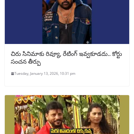
చిరు సినిమాకు రివ్యూ, రేటింగ్ ఇవ్వకూడదు.. కోర్టు
సంచన తీర్పు
Tuesday, January 13, 2026, 10:31 pm