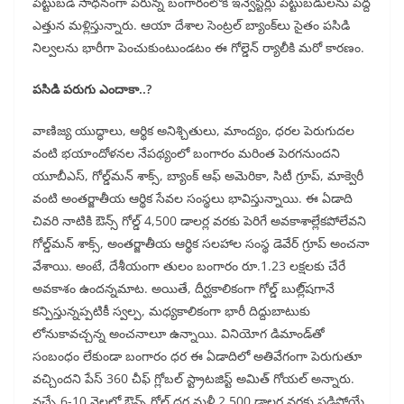
పెట్టుబడి సాధనంగా పేరున్న బంగారంలోకి ఇన్వెస్టర్లు పెట్టుబడులను పెద్ద
ఎత్తున మళ్లిస్తున్నారు. ఆయా దేశాల సెంట్రల్‌ బ్యాంక్‌లు సైతం పసిడి
నిల్వలను భారీగా పెంచుకుంటుండటం ఈ గోల్డెన్‌ ర్యాలీకి మరో కారణం.
పసిడి పరుగు ఎందాకా..?
వాణిజ్య యుద్ధాలు, ఆర్థిక అనిశ్చితులు, మాంద్యం, ధరల పెరుగుదల
వంటి భయాందోళనల నేపథ్యంలో బంగారం మరింత పెరగనుందని
యూబీఎస్‌, గోల్డ్‌మన్‌ శాక్స్‌, బ్యాంక్‌ ఆఫ్‌ అమెరికా, సిటీ గ్రూప్‌, మాక్వెరీ
వంటి అంతర్జాతీయ ఆర్థిక సేవల సంస్థలు భావిస్తున్నాయి. ఈ ఏడాది
చివరి నాటికి ఔన్స్‌ గోల్డ్‌ 4,500 డాలర్ల వరకు పెరిగే అవకాశాల్లేకపోలేవని
గోల్డ్‌మన్‌ శాక్స్‌, అంతర్జాతీయ ఆర్థిక సలహాల సంస్థ డెవేర్‌ గ్రూప్‌ అంచనా
వేశాయి. అంటే, దేశీయంగా తులం బంగారం రూ.1.23 లక్షలకు చేరే
అవకాశం ఉందన్నమాట. అయితే, దీర్ఘకాలికంగా గోల్డ్‌ బుల్లి్‌షగానే
కన్పిస్తున్నప్పటికీ స్వల్ప, మధ్యకాలికంగా భారీ దిద్దుబాటుకు
లోనుకావచ్చన్న అంచనాలూ ఉన్నాయి. వినియోగ డిమాండ్‌తో
సంబంధం లేకుండా బంగారం ధర ఈ ఏడాదిలో అతివేగంగా పెరుగుతూ
వచ్చిందని పేస్‌ 360 చీఫ్‌ గ్లోబల్‌ స్ట్రాటజిస్ట్‌ అమిత్‌ గోయల్‌ అన్నారు.
వచ్చే 6-10 నెలల్లో ఔన్స్‌ గోల్డ్‌ ధర మళ్లీ 2,500 డాలర్ల వరకు పడిపోయే