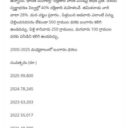
ఉన్నాయి. భారత మహిళల్లో దక్షిణాది వారికి పసిడిపై అధిక ప్రీతి. దేశీయ
స్వర్ణాభరణ నిల్వల్లో 40% దక్షిణాది మహిళలవే. తమిళనాడు వారి
వాటా 28%. మన చట్టం ప్రకారం.. పెళ్లయిన ఆడవారు ఎలాంటి పన్ను
చెల్లించనవసరం లేకుండా 500 గ్రాముల వరకు బంగారం కలిగి
ఉండవచ్చు. పెళ్లి కానివారు 250 గ్రాములు, మగవారు 100 గ్రాముల
వరకు పసిడిని కలిగి ఉండవచ్చు.
2000-2025 మధ్యకాలంలో బంగారం ధరలు
సంవత్సరం (రూ.)
2025 99,800
2024 78,245
2023 63,203
2022 55,017