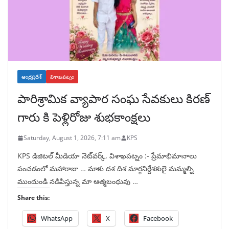
ఆంధ్రప్రదేశ్
విశాఖపట్నం
పారిశ్రామిక వ్యాపార సంఘ సేవకులు కిరణ్
గారు కి పెళ్లిరోజు శుభకాంక్షలు
Saturday, August 1, 2026, 7:11 am
KPS
KPS డిజిటల్ మీడియా నెట్‌వర్క్, విశాఖపట్నం :- ప్రేమాభిమానాలు
పంచడంలో మహారాజు … మాకు దశ దిశ మార్గనిర్దేశకులై మమ్మల్ని
ముందుండి నడిపిస్తున్న మా ఆత్మబంధువు …
Share this:
WhatsApp
X
Facebook