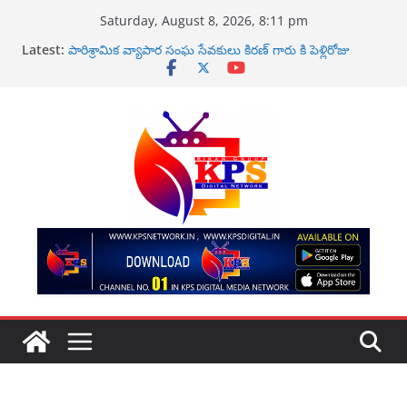
Skip
Saturday, August 8, 2026, 8:11 pm
to
కోటి రూపాయలు ఇవ్వలిసేందే … కంచరన కిరణ్ కుమార్
Latest:
పారిశ్రామిక వ్యాపార సంఘ సేవకులు కిరణ్ గారు కి పెళ్లిరోజు
content
శుభకాంక్షలు
పవన్ కళ్యాణ్‌పై అనుచిత వ్యాఖ్యలు చేసిన దువ్వాడ శ్రీనివాస్‌పై
చట్టప్రకారం తక్షణ చర్యలు తీసుకోవాలి
ఉప ముఖ్యమంత్రి పవన్ కళ్యాణ్ వ్యాఖ్యలపై ఆందోళన
కాటలినా ప్రొడక్షన్ నిర్మాణంలో కొత్త చిత్రం ఘనంగా ప్రారంభం