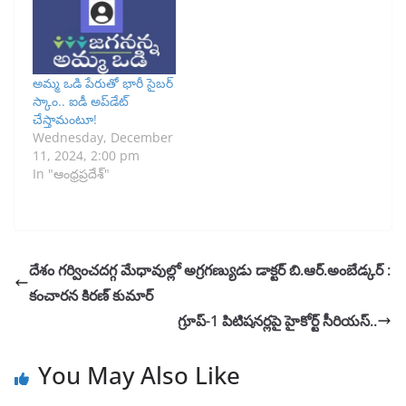
అమ్మ ఒడి పేరుతో భారీ సైబర్‌
స్కాం.. ఐడీ అప్‌డేట్‌
చేస్తామంటూ!
Wednesday, December
11, 2024, 2:00 pm
In "ఆంధ్రప్రదేశ్"
దేశం గర్వించదగ్గ మేధావుల్లో అగ్రగణ్యుడు డాక్టర్‌ బి.ఆర్‌.అంబేడ్కర్ :
కంచారన కిరణ్ కుమార్
గ్రూప్-1 పిటిషనర్లపై హైకోర్ట్ సీరియస్..
You May Also Like