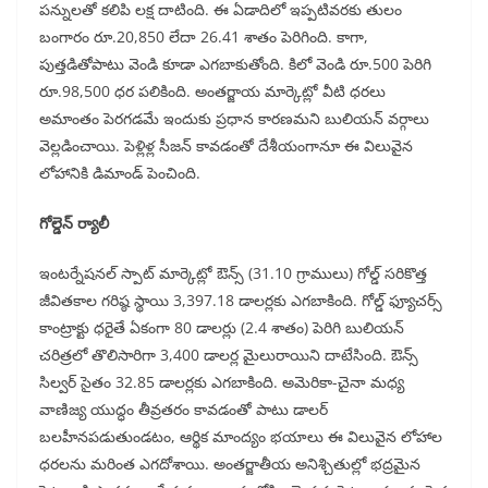
పన్నులతో కలిపి లక్ష దాటింది. ఈ ఏడాదిలో ఇప్పటివరకు తులం
బంగారం రూ.20,850 లేదా 26.41 శాతం పెరిగింది. కాగా,
పుత్తడితోపాటు వెండి కూడా ఎగబాకుతోంది. కిలో వెండి రూ.500 పెరిగి
రూ.98,500 ధర పలికింది. అంతర్జాయ మార్కెట్లో వీటి ధరలు
అమాంతం పెరగడమే ఇందుకు ప్రధాన కారణమని బులియన్‌ వర్గాలు
వెల్లడించాయి. పెళ్లిళ్ల సీజన్‌ కావడంతో దేశీయంగానూ ఈ విలువైన
లోహానికి డిమాండ్‌ పెంచింది.
గోల్డెన్‌ ర్యాలీ
ఇంటర్నేషనల్‌ స్పాట్‌ మార్కెట్లో ఔన్స్‌ (31.10 గ్రాములు) గోల్డ్‌ సరికొత్త
జీవితకాల గరిష్ఠ స్థాయి 3,397.18 డాలర్లకు ఎగబాకింది. గోల్డ్‌ ఫ్యూచర్స్‌
కాంట్రాక్టు ధరైతే ఏకంగా 80 డాలర్లు (2.4 శాతం) పెరిగి బులియన్‌
చరిత్రలో తొలిసారిగా 3,400 డాలర్ల మైలురాయిని దాటేసింది. ఔన్స్‌
సిల్వర్‌ సైతం 32.85 డాలర్లకు ఎగబాకింది. అమెరికా-చైనా మధ్య
వాణిజ్య యుద్ధం తీవ్రతరం కావడంతో పాటు డాలర్‌
బలహీనపడుతుండటం, ఆర్థిక మాంద్యం భయాలు ఈ విలువైన లోహాల
ధరలను మరింత ఎగదోశాయి. అంతర్జాతీయ అనిశ్చితుల్లో భద్రమైన