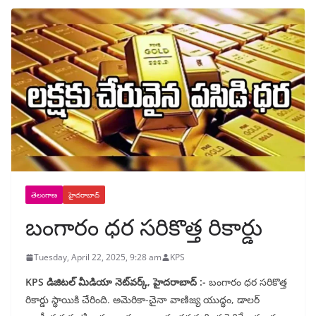
తెలంగాణ
హైదరాబాద్
బంగారం ధర సరికొత్త రికార్డు
Tuesday, April 22, 2025, 9:28 am
KPS
KPS డిజిటల్ మీడియా నెట్‌వర్క్, హైదరాబాద్‌ :-
బంగారం ధర సరికొత్త
రికార్డు స్థాయికి చేరింది. అమెరికా-చైనా వాణిజ్య యుద్ధం, డాలర్