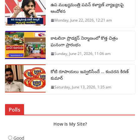
ఉప ముఖ్యమంత్రి పవన్ కళ్యాణ్ వ్యాఖ్యలపై
ఆందోళన
Monday, June 22, 2026, 12:21 am
కాటలినా ప్రొడక్షన్ నిర్మాణంలో కొత్త చిత్రం
ఘనంగా ప్రారంభం
Sunday, June 21, 2026, 11:06 am
కోటి రూపాయలు ఇవ్వలిసేందే … కంచరన కిరణ్
కుమార్
Saturday, June 13, 2026, 1:35 am
Polls
How Is My Site?
Good