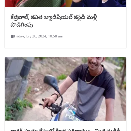
కేజ్రీవాల్‌, కవిత జ్యుడీషియల్‌ కస్టడీ మళ్లీ
పొడిగింపు
Friday, July 26, 2024, 10:58 am
డాక్టర్ హత్య కేసులో కీలక పరిణామం.. నిందితుడికి