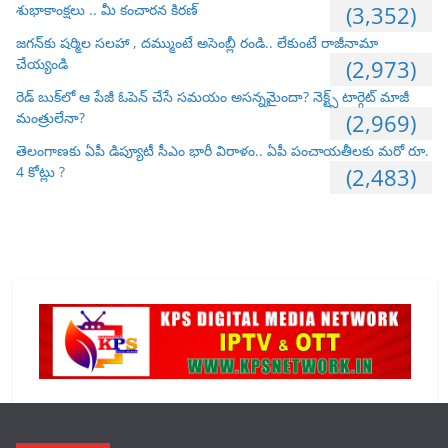
శుభాకాంక్షలు .. మీ కంచారన కిరణ్
(3,352)
జగన్‌కు షర్మిల సలహా , దమ్ముంటే అసెంబ్లీ రండి.. లేకుంటే రాజీనామా
చేయ్యండి
(2,973)
రెడ్ బుక్‌లో ఆ పేజీ ఓపెన్ చేసే సమయం అసన్నమైందా? నెక్ట్స్ టార్గెట్ మాజీ
మంత్రులేనా?
(2,969)
తెలంగాణకు ఏపీ డిప్యూటీ సీఎం భారీ విరాళం.. ఏపీ పంచాయతీలకు మరో రూ.
4 కోట్లు ?
(2,483)