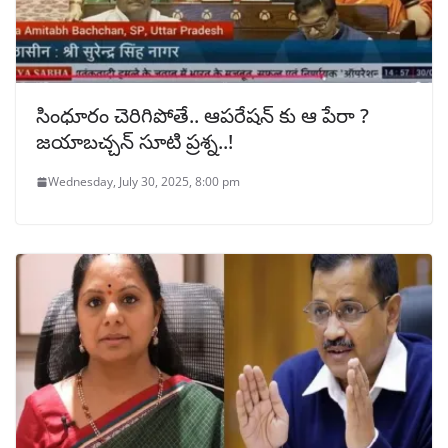
సింధూరం చెరిగిపోతే.. ఆపరేషన్ కు ఆ పేరా ?
జయాబచ్చన్ సూటి ప్రశ్న..!
Wednesday, July 30, 2025, 8:00 pm