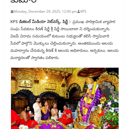
Monday, December 29, 2025, 12:00 pm
KPS
KPS డిజిటల్ మీడియా నెట్‌వర్క్, షిర్డీ :-
ప్రముఖ పారిశ్రామిక వ్యాపార
సంఘ సేవకులు కిరణ్ షిర్డీ శ్రీ షిర్డీ సాయిబాబా ని దర్శించుకున్నారు.
విఐపీ విరామ సమయంలో కుటుంబ సభ్యులతో కలిసి‌ స్వామివారి
సేవలో పాల్గొని మొక్కులు చెల్లించుకున్నారు. అంతకముందు ఆలయ
మహద్వారం చేరుకున్న కిరణ్ కి ఆలయ అధికారులు, అర్చకులు, ఆలయ
మర్యాదలతో స్వాగతం పలికారు.