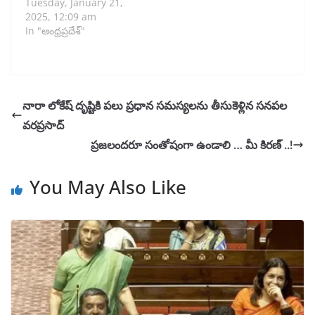
Tuesday, January 21,
2025, 12:09 am
In "ఆంధ్రప్రదేశ్"
నారా లోకేష్ దృష్టికి పలు ప్రధాన సమస్యలను తీసుకెళ్లిన సనపల
వరప్రసాద్
ప్రజలందరూ సంతోషంగా ఉండాలి … మీ కిరణ్ ..!
You May Also Like