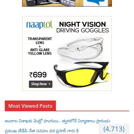
Most Viewed Posts
అందాల విశాఖకు మెట్రో హంగులు.. త్వరలోనే నిర్మాణాలు ప్రారంభం
(4,713)
ప్రముఖ టీడీపీ నేత సనపల వర ప్రసాద్ గారు కి