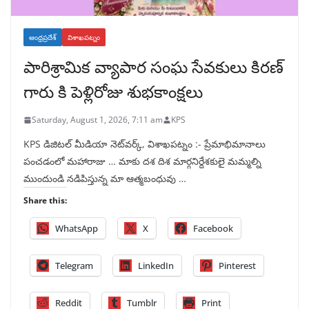
ఆంధ్రప్రదేశ్
విశాఖపట్నం
పారిశ్రామిక వ్యాపార సంఘ సేవకులు కిరణ్
గారు కి పెళ్లిరోజు శుభకాంక్షలు
Saturday, August 1, 2026, 7:11 am
KPS
KPS డిజిటల్ మీడియా నెట్‌వర్క్, విశాఖపట్నం :- ప్రేమాభిమానాలు
పంచడంలో మహారాజు … మాకు దశ దిశ మార్గనిర్దేశకులై మమ్మల్ని
ముందుండి నడిపిస్తున్న మా ఆత్మబంధువు …
Share this:
WhatsApp
X
Facebook
Telegram
LinkedIn
Pinterest
Reddit
Tumblr
Print