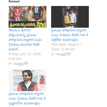
Related
తిరుమల శ్రీవారిని
ప్రముఖ పారిశ్రామిక వ్యాపార
దర్శించుకున్న ప్రముఖ
సంఘ సేవకులు కిరణ్ గారు కి
పారిశ్రామిక వ్యాపార సంఘ
పెళ్లిరోజు శుభకాంక్షలు
సేవకులు కంచారన కిరణ్
Thursday, August 1,
కుమార్
2024, 12:40 am
Friday, July 12, 2024,
In "ఆంధ్రప్రదేశ్"
9:56 am
In "ఆంధ్రప్రదేశ్"
ప్రముఖ పారిశ్రామిక వ్యాపార
సంఘ సేవకులు కిరణ్ గారు కి
పుట్టినరోజు శుభాకాంక్షలు