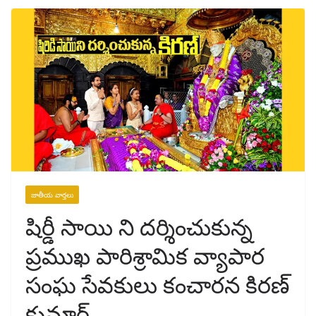
జాతీయ వార్తలు
షిర్డీ సాయి ని దర్శించుకున్న
ప్రముఖ పారిశ్రామిక వ్యాపార
సంఘ సేవకులు కంచారన కిరణ్
కుమార్