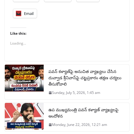
Email
Like this:
Loading...
పవన్ కళ్యాణ్‌పై అనుచిత వ్యాఖ్యలు చేసిన
దువ్వాడ శ్రీనివాస్‌పై చట్టప్రకారం తక్షణ చర్యలు
తీసుకోవాలి
Sunday, July 5, 2026, 1:45 am
ఉప ముఖ్యమంత్రి పవన్ కళ్యాణ్ వ్యాఖ్యలపై
ఆందోళన
Monday, June 22, 2026, 12:21 am