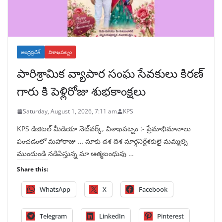
ఆంధ్రప్రదేశ్
విశాఖపట్నం
పారిశ్రామిక వ్యాపార సంఘ సేవకులు కిరణ్
గారు కి పెళ్లిరోజు శుభకాంక్షలు
Saturday, August 1, 2026, 7:11 am
KPS
KPS డిజిటల్ మీడియా నెట్‌వర్క్, విశాఖపట్నం :- ప్రేమాభిమానాలు
పంచడంలో మహారాజు … మాకు దశ దిశ మార్గనిర్దేశకులై మమ్మల్ని
ముందుండి నడిపిస్తున్న మా ఆత్మబంధువు …
Share this:
WhatsApp
X
Facebook
Telegram
LinkedIn
Pinterest