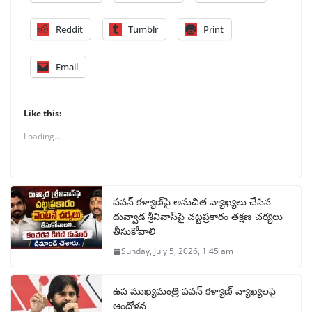
Reddit
Tumblr
Print
Email
Like this:
Loading...
పవన్ కళ్యాణ్‌పై అనుచిత వ్యాఖ్యలు చేసిన
దువ్వాడ శ్రీనివాస్‌పై చట్టప్రకారం తక్షణ చర్యలు
తీసుకోవాలి
Sunday, July 5, 2026, 1:45 am
ఉప ముఖ్యమంత్రి పవన్ కళ్యాణ్ వ్యాఖ్యలపై
ఆందోళన