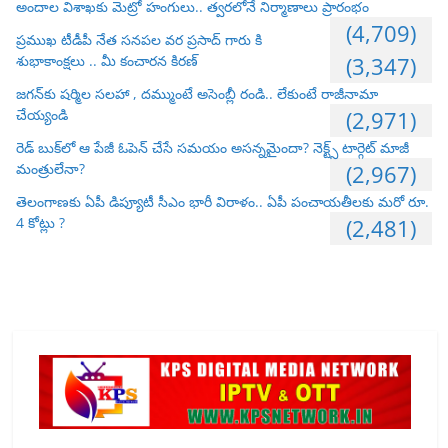
అందాల విశాఖకు మెట్రో హంగులు.. త్వరలోనే నిర్మాణాలు ప్రారంభం
(4,709)
ప్రముఖ టీడీపీ నేత సనపల వర ప్రసాద్ గారు కి
శుభాకాంక్షలు .. మీ కంచారన కిరణ్
(3,347)
జగన్‌కు షర్మిల సలహా , దమ్ముంటే అసెంబ్లీ రండి.. లేకుంటే రాజీనామా
చేయ్యండి
(2,971)
రెడ్ బుక్‌లో ఆ పేజీ ఓపెన్ చేసే సమయం అసన్నమైందా? నెక్ట్స్ టార్గెట్ మాజీ
మంత్రులేనా?
(2,967)
తెలంగాణకు ఏపీ డిప్యూటీ సీఎం భారీ విరాళం.. ఏపీ పంచాయతీలకు మరో రూ.
4 కోట్లు ?
(2,481)