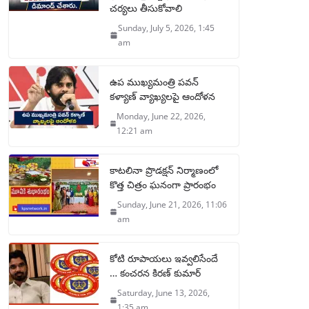
చర్యలు తీసుకోవాలి
Sunday, July 5, 2026, 1:45
am
ఉప ముఖ్యమంత్రి పవన్
కళ్యాణ్ వ్యాఖ్యలపై ఆందోళన
Monday, June 22, 2026,
12:21 am
కాటలినా ప్రొడక్షన్ నిర్మాణంలో
కొత్త చిత్రం ఘనంగా ప్రారంభం
Sunday, June 21, 2026, 11:06
am
కోటి రూపాయలు ఇవ్వలిసేందే
… కంచరన కిరణ్ కుమార్
Saturday, June 13, 2026,
1:35 am