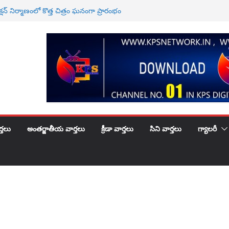
్షన్ నిర్మాణంలో కొత్త చిత్రం ఘనంగా ప్రారంభం
ు ఇవ్వలిసేందే … కంచరన కిరణ్ కుమార్
్యాపార సంఘ సేవకులు కిరణ్ గారు కి పెళ్లిరోజు శుభకాంక్షలు
ై అనుచిత వ్యాఖ్యలు చేసిన దువ్వాడ శ్రీనివాస్‌పై చట్టప్రకారం
 తీసుకోవాలి
రి పవన్ కళ్యాణ్ వ్యాఖ్యలపై ఆందోళన
్తలు
అంతర్జాతీయ వార్తలు
క్రీడా వార్తలు
సిని వార్తలు
గ్యాలరీ