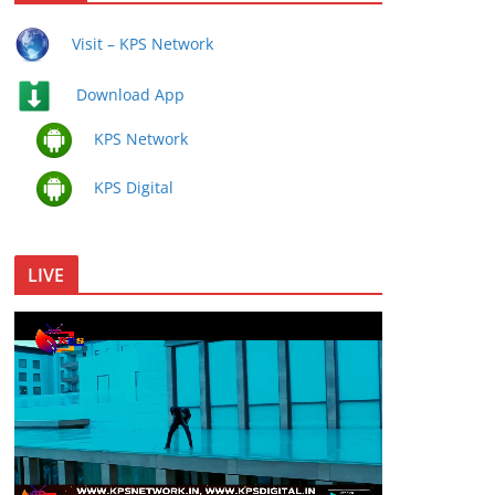
Visit – KPS Network
Download App
KPS Network
KPS Digital
LIVE