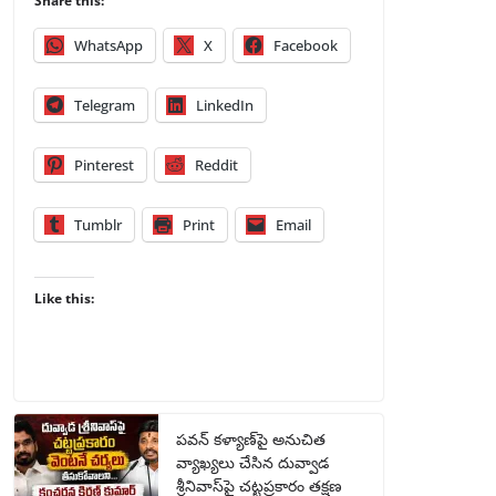
Share this:
WhatsApp
X
Facebook
Telegram
LinkedIn
Pinterest
Reddit
Tumblr
Print
Email
Like this:
పవన్ కళ్యాణ్‌పై అనుచిత
వ్యాఖ్యలు చేసిన దువ్వాడ
శ్రీనివాస్‌పై చట్టప్రకారం తక్షణ