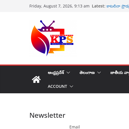
Skip
Latest:
కాటలినా ప్రొడక
Friday, August 7, 2026, 9:13 am
to
కోటి రూపాయల
పారిశ్రామిక వ
content
పవన్ కళ్యాణ్‌ప
తక్షణ చర్యలు
ఉప ముఖ్యమంత్
ఆంధ్రప్రదేశ్
తెలంగాణ
జాతీయ వార
ACCOUNT
Newsletter
Email