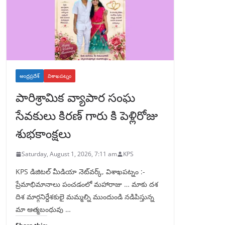
ఆంధ్రప్రదేశ్
విశాఖపట్నం
పారిశ్రామిక వ్యాపార సంఘ
సేవకులు కిరణ్ గారు కి పెళ్లిరోజు
శుభకాంక్షలు
Saturday, August 1, 2026, 7:11 am
KPS
KPS డిజిటల్ మీడియా నెట్‌వర్క్, విశాఖపట్నం :-
ప్రేమాభిమానాలు పంచడంలో మహారాజు … మాకు దశ
దిశ మార్గనిర్దేశకులై మమ్మల్ని ముందుండి నడిపిస్తున్న
మా ఆత్మబంధువు …