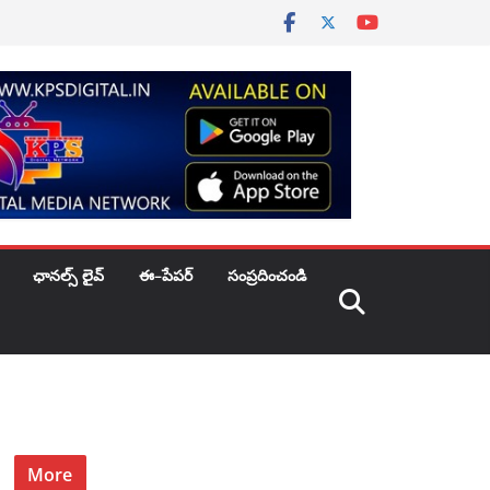
ఛానల్స్ లైవ్
ఈ–పేపర్
సంప్రదించండి
More