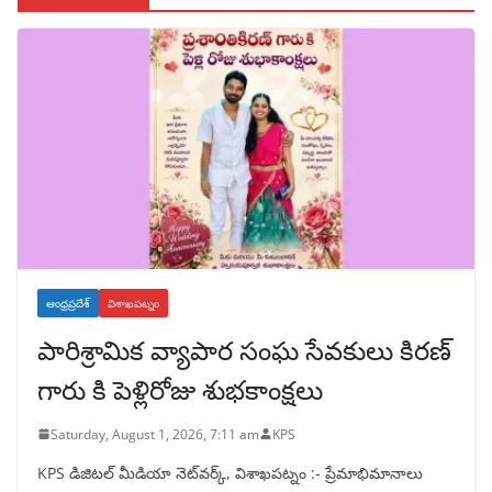
ఆంధ్రప్రదేశ్
విశాఖపట్నం
పారిశ్రామిక వ్యాపార సంఘ సేవకులు కిరణ్
గారు కి పెళ్లిరోజు శుభకాంక్షలు
Saturday, August 1, 2026, 7:11 am
KPS
KPS డిజిటల్ మీడియా నెట్‌వర్క్, విశాఖపట్నం :- ప్రేమాభిమానాలు