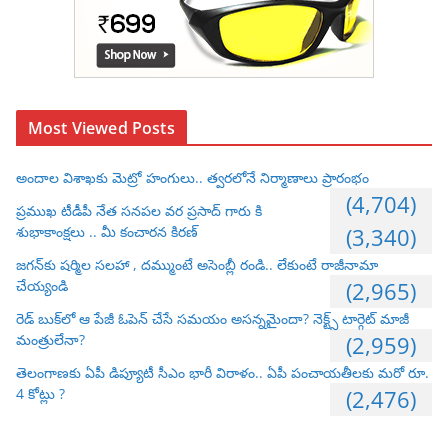
Most Viewed Posts
అందాల విశాఖకు మెట్రో హంగులు.. త్వరలోనే నిర్మాణాలు ప్రారంభం
(4,704)
ప్రముఖ టీడీపీ నేత సనపల వర ప్రసాద్ గారు కి
శుభాకాంక్షలు .. మీ కంచారన కిరణ్
(3,340)
జగన్‌కు షర్మిల సలహా , దమ్ముంటే అసెంబ్లీ రండి.. లేకుంటే రాజీనామా
చేయ్యండి
(2,965)
రెడ్ బుక్‌లో ఆ పేజీ ఓపెన్ చేసే సమయం అసన్నమైందా? నెక్ట్స్ టార్గెట్ మాజీ
మంత్రులేనా?
(2,959)
తెలంగాణకు ఏపీ డిప్యూటీ సీఎం భారీ విరాళం.. ఏపీ పంచాయతీలకు మరో రూ.
4 కోట్లు ?
(2,476)