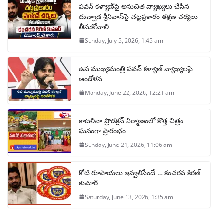
పవన్ కళ్యాణ్‌పై అనుచిత వ్యాఖ్యలు చేసిన
దువ్వాడ శ్రీనివాస్‌పై చట్టప్రకారం తక్షణ చర్యలు
తీసుకోవాలి
Sunday, July 5, 2026, 1:45 am
ఉప ముఖ్యమంత్రి పవన్ కళ్యాణ్ వ్యాఖ్యలపై
ఆందోళన
Monday, June 22, 2026, 12:21 am
కాటలినా ప్రొడక్షన్ నిర్మాణంలో కొత్త చిత్రం
ఘనంగా ప్రారంభం
Sunday, June 21, 2026, 11:06 am
కోటి రూపాయలు ఇవ్వలిసేందే … కంచరన కిరణ్
కుమార్
Saturday, June 13, 2026, 1:35 am