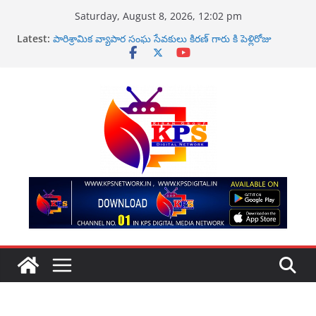
Skip
Saturday, August 8, 2026, 12:02 pm
to
Latest:
పారిశ్రామిక వ్యాపార సంఘ సేవకులు కిరణ్ గారు కి పెళ్లిరోజు
content
శుభకాంక్షలు
పవన్ కళ్యాణ్‌పై అనుచిత వ్యాఖ్యలు చేసిన దువ్వాడ శ్రీనివాస్‌పై
చట్టప్రకారం తక్షణ చర్యలు తీసుకోవాలి
ఉప ముఖ్యమంత్రి పవన్ కళ్యాణ్ వ్యాఖ్యలపై ఆందోళన
కాటలినా ప్రొడక్షన్ నిర్మాణంలో కొత్త చిత్రం ఘనంగా ప్రారంభం
కోటి రూపాయలు ఇవ్వలిసేందే … కంచరన కిరణ్ కుమార్