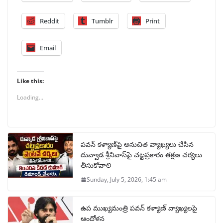
Reddit
Tumblr
Print
Email
Like this:
Loading...
పవన్ కళ్యాణ్‌పై అనుచిత వ్యాఖ్యలు చేసిన
దువ్వాడ శ్రీనివాస్‌పై చట్టప్రకారం తక్షణ చర్యలు
తీసుకోవాలి
Sunday, July 5, 2026, 1:45 am
ఉప ముఖ్యమంత్రి పవన్ కళ్యాణ్ వ్యాఖ్యలపై
ఆందోళన