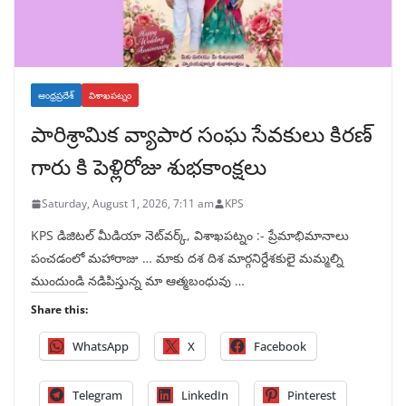
ఆంధ్రప్రదేశ్
విశాఖపట్నం
పారిశ్రామిక వ్యాపార సంఘ సేవకులు కిరణ్
గారు కి పెళ్లిరోజు శుభకాంక్షలు
Saturday, August 1, 2026, 7:11 am
KPS
KPS డిజిటల్ మీడియా నెట్‌వర్క్, విశాఖపట్నం :- ప్రేమాభిమానాలు
పంచడంలో మహారాజు … మాకు దశ దిశ మార్గనిర్దేశకులై మమ్మల్ని
ముందుండి నడిపిస్తున్న మా ఆత్మబంధువు …
Share this:
WhatsApp
X
Facebook
Telegram
LinkedIn
Pinterest