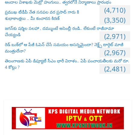
అందాల విశాఖకు మెట్రో హంగులు.. త్వరలోనే నిర్మాణాలు ప్రారంభం
(4,710)
ప్రముఖ టీడీపీ నేత సనపల వర ప్రసాద్ గారు కి
శుభాకాంక్షలు .. మీ కంచారన కిరణ్
(3,350)
జగన్‌కు షర్మిల సలహా , దమ్ముంటే అసెంబ్లీ రండి.. లేకుంటే రాజీనామా
చేయ్యండి
(2,971)
రెడ్ బుక్‌లో ఆ పేజీ ఓపెన్ చేసే సమయం అసన్నమైందా? నెక్ట్స్ టార్గెట్ మాజీ
మంత్రులేనా?
(2,967)
తెలంగాణకు ఏపీ డిప్యూటీ సీఎం భారీ విరాళం.. ఏపీ పంచాయతీలకు మరో రూ.
4 కోట్లు ?
(2,481)