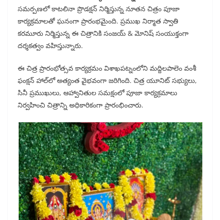
సమర్పణలో కాటలినా ప్రొడక్షన్ నిర్మిస్తున్న నూతన చిత్రం పూజా
కార్యక్రమాలతో ఘనంగా ప్రారంభమైంది. ప్రముఖ నిర్మాత స్వాతి
కరమూరు నిర్మిస్తున్న ఈ చిత్రానికి సంజయ్ & మోనిష్ సంయుక్తంగా
దర్శకత్వం వహిస్తున్నారు.
ఈ చిత్ర ప్రారంభోత్సవ కార్యక్రమం విశాఖపట్నంలోని మద్దిలపాలెం వంశీ
ఫంక్షన్ హాల్‌లో అత్యంత వైభవంగా జరిగింది. చిత్ర యూనిట్ సభ్యులు,
సినీ ప్రముఖులు, ఆహ్వానితుల సమక్షంలో పూజా కార్యక్రమాలు
నిర్వహించి చిత్రాన్ని అధికారికంగా ప్రారంభించారు.