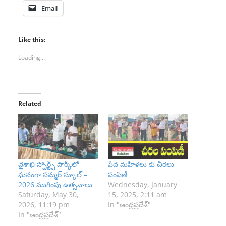
Email
Like this:
Loading...
Related
వైశాఖి స్పోర్ట్స్ పార్క్‌లో
పేద మహిళలు కు చీరలు
ఘనంగా సమ్మర్ స్కూల్ –
పంపిణీ
2026 ముగింపు ఉత్సవాలు
Wednesday, January
Saturday, May 30,
15, 2025, 2:11 am
2026, 11:19 pm
In "ఆంధ్రప్రదేశ్"
In "ఆంధ్రప్రదేశ్"