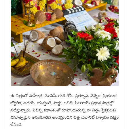
ఈ చిత్రంలో మహేంద్ర, మోనిష్, గండి గోపీ, ప్రత్యూష, వెన్నెల, ప్రియాంక,
జ్యోతిక, ఉదయ్, యశ్వంత్, పార్థు, లలితి, సీతారామ్ ప్రధాన పాత్రల్లో
నటిస్తున్నారు. విభిన్న కథాంశంతో రూపొందుతున్న ఈ చిత్రం ప్రేక్షకులకు
వినూత్నమైన అనుభూతిని అందిస్తుందని చిత్ర యూనిట్ విశ్వాసం వ్యక్తం
చేసింది.