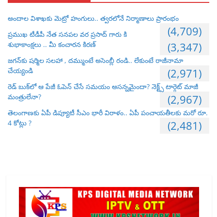
అందాల విశాఖకు మెట్రో హంగులు.. త్వరలోనే నిర్మాణాలు ప్రారంభం
(4,709)
ప్రముఖ టీడీపీ నేత సనపల వర ప్రసాద్ గారు కి
శుభాకాంక్షలు .. మీ కంచారన కిరణ్
(3,347)
జగన్‌కు షర్మిల సలహా , దమ్ముంటే అసెంబ్లీ రండి.. లేకుంటే రాజీనామా
చేయ్యండి
(2,971)
రెడ్ బుక్‌లో ఆ పేజీ ఓపెన్ చేసే సమయం అసన్నమైందా? నెక్ట్స్ టార్గెట్ మాజీ
మంత్రులేనా?
(2,967)
తెలంగాణకు ఏపీ డిప్యూటీ సీఎం భారీ విరాళం.. ఏపీ పంచాయతీలకు మరో రూ.
4 కోట్లు ?
(2,481)