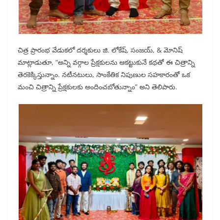
చిత్ర ప్రారంభ వేడుకలో దర్శకులు జి. లోకేష్, సంజయ్, & మోనిష్
మాట్లాడుతూ, “అన్ని వర్గాల ప్రేక్షకులను ఆకట్టుకునే కథతో ఈ చిత్రాన్ని
తెరకెక్కిస్తున్నాం. నటీనటులు, సాంకేతిక నిపుణుల సహకారంతో ఒక
మంచి చిత్రాన్ని ప్రేక్షకులకు అందించబోతున్నాం” అని తెలిపారు.