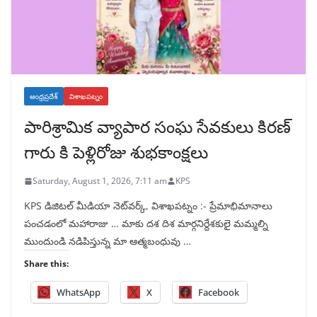
ఆంధ్రప్రదేశ్
విశాఖపట్నం
పారిశ్రామిక వ్యాపార సంఘ సేవకులు కిరణ్
గారు కి పెళ్లిరోజు శుభకాంక్షలు
Saturday, August 1, 2026, 7:11 am
KPS
KPS డిజిటల్ మీడియా నెట్‌వర్క్, విశాఖపట్నం :- ప్రేమాభిమానాలు
పంచడంలో మహారాజు … మాకు దశ దిశ మార్గనిర్దేశకులై మమ్మల్ని
ముందుండి నడిపిస్తున్న మా ఆత్మబంధువు …
Share this:
WhatsApp
X
Facebook