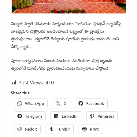
నిర్మాత స్వాతి కరమూరు మాట్లాడుతూ, “కాటలినా ప్రొడక్షన్ బ్యానర్‌పై
నాణ్యమైన చిత్రాలను అందించాలనే లక్ష్యంతో ఈ ప్రాజెక్ట్‌ను
ప్రారంభించాం. త్వరలోనే రెగ్యులర్ షూటింగ్ ప్రారంభం కానుంది” అని
పేర్కొన్నారు.
పూజా కార్యక్రమాలు విజయవంతంగా ముగియగా, చిత్ర బృందం
త్వరలోనే షూటింగ్‌ను ప్రారంభించేందుకు సన్నాహాలు చేస్తోంది.
Post Views:
410
Share this:
WhatsApp
X
Facebook
Telegram
LinkedIn
Pinterest
Reddit
Tumblr
Print