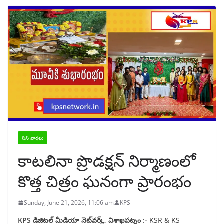
సిని వార్తలు
కాటలినా ప్రొడక్షన్ నిర్మాణంలో
కొత్త చిత్రం ఘనంగా ప్రారంభం
Sunday, June 21, 2026, 11:06 am
KPS
KPS డిజిటల్ మీడియా నెట్‌వర్క్, విశాఖపట్నం :-
KSR & KS