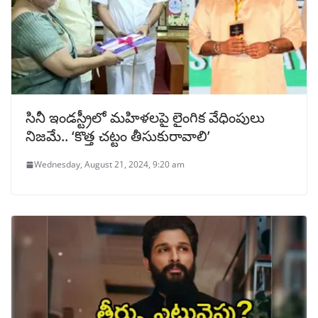
సినీ ఇండస్ట్రీలో మహిళలపై లైంగిక వేధింపులు
నిజమే.. ‘కొత్త చట్టం తీసుకురావాలి’
Wednesday, August 21, 2024, 9:20 am