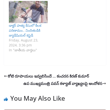
డాక్టర్ హత్య కేసులో కీలక
పరిణామం.. నిందితుడికి
జ్యుడీషియల్ కస్టడీ
Friday, August 23,
2024, 3:36 pm
In "జాతీయ వార్తలు"
కోటి రూపాయలు ఇవ్వలిసేందే … కంచరన కిరణ్ కుమార్
ఉప ముఖ్యమంత్రి పవన్ కళ్యాణ్ వ్యాఖ్యలపై ఆందోళన
You May Also Like