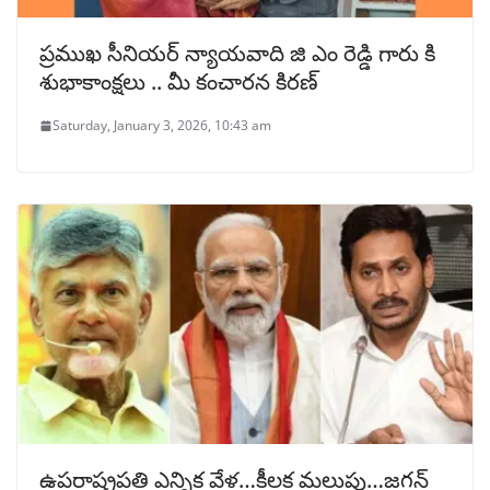
ప్రముఖ సీనియర్ న్యాయవాది జి ఎం రెడ్డి గారు కి
శుభాకాంక్షలు .. మీ కంచారన కిరణ్
Saturday, January 3, 2026, 10:43 am
ఉపరాష్ట్రపతి ఎన్నిక వేళ…కీలక మలుపు…జగన్