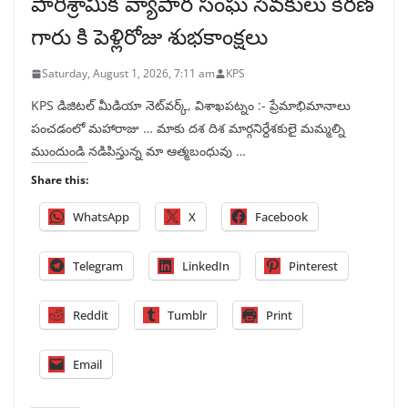
పారిశ్రామిక వ్యాపార సంఘ సేవకులు కిరణ్
గారు కి పెళ్లిరోజు శుభకాంక్షలు
Saturday, August 1, 2026, 7:11 am
KPS
KPS డిజిటల్ మీడియా నెట్‌వర్క్, విశాఖపట్నం :- ప్రేమాభిమానాలు
పంచడంలో మహారాజు … మాకు దశ దిశ మార్గనిర్దేశకులై మమ్మల్ని
ముందుండి నడిపిస్తున్న మా ఆత్మబంధువు …
Share this:
WhatsApp
X
Facebook
Telegram
LinkedIn
Pinterest
Reddit
Tumblr
Print
Email