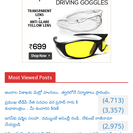
Most Viewed Posts
అందాల విశాఖకు మెట్రో హంగులు.. త్వరలోనే నిర్మాణాలు ప్రారంభం
(4,713)
ప్రముఖ టీడీపీ నేత సనపల వర ప్రసాద్ గారు కి
శుభాకాంక్షలు .. మీ కంచారన కిరణ్
(3,357)
జగన్‌కు షర్మిల సలహా , దమ్ముంటే అసెంబ్లీ రండి.. లేకుంటే రాజీనామా
చేయ్యండి
(2,975)