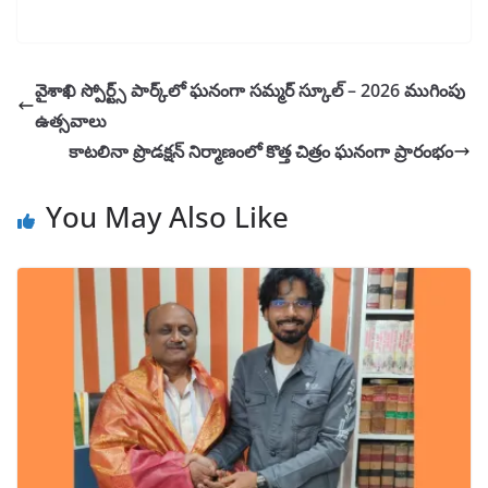
వైశాఖి స్పోర్ట్స్ పార్క్‌లో ఘనంగా సమ్మర్ స్కూల్ – 2026 ముగింపు
ఉత్సవాలు
కాటలినా ప్రొడక్షన్ నిర్మాణంలో కొత్త చిత్రం ఘనంగా ప్రారంభం
You May Also Like