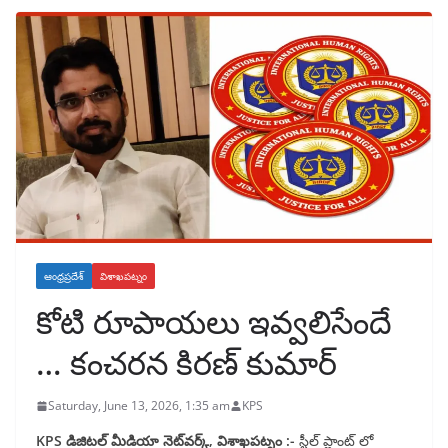
ఆంధ్రప్రదేశ్
విశాఖపట్నం
కోటి రూపాయలు ఇవ్వలిసేందే
… కంచరన కిరణ్ కుమార్
Saturday, June 13, 2026, 1:35 am
KPS
KPS డిజిటల్ మీడియా నెట్‌వర్క్, విశాఖపట్నం :-
స్టీల్ ప్లాంట్ లో