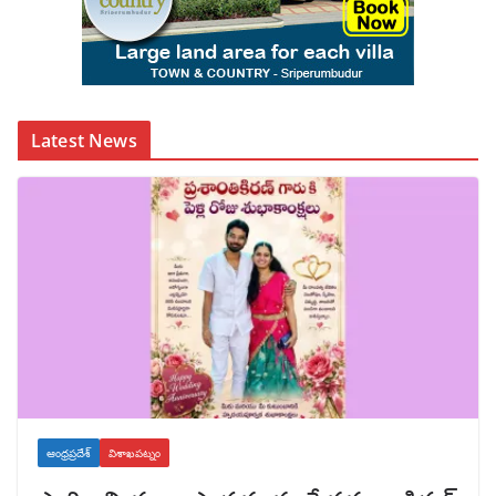
Latest News
ఆంధ్రప్రదేశ్
విశాఖపట్నం