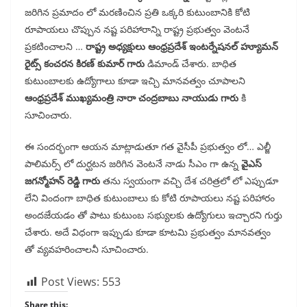
జరిగిన ప్రమాదం లో మరణించిన ప్రతి ఒక్కరి కుటుంబానికి కోటి
రూపాయలు చొప్పున నష్ట పరిహారాన్ని రాష్ట్ర ప్రభుత్వం వెంటనే
ప్రకటించాలని …
రాష్ట్ర అధ్యక్షులు ఆంధ్రప్రదేశ్ ఇంటర్నేషనల్ హ్యూమన్
రైట్స్ కంచరన కిరణ్ కుమార్ గారు
డిమాండ్ చేశారు. బాధిత
కుటుంబాలకు ఉద్యోగాలు కూడా ఇచ్చి మానవత్వం చూపాలని
ఆంధ్రప్రదేశ్ ముఖ్యమంత్రి నారా చంద్రబాబు నాయుడు గారు
కి
సూచించారు.
ఈ సందర్భంగా ఆయన మాట్లాడుతూ గత వైసీపీ ప్రభుత్వం లో… ఎల్జీ
పాలిమర్స్ లో దుర్ఘటన జరిగిన వెంటనే నాడు సీఎం గా ఉన్న
వైఎస్
జగన్మోహన్ రెడ్డి గారు
తను స్వయంగా వచ్చి దేశ చరిత్రలో లో ఎప్పుడూ
లేని విందంగా బాధిత కుటుంబాలు కు కోటి రూపాయలు నష్ట పరిహారం
అందజేయడం తో పాటు కుటుంబ సభ్యులకు ఉద్యోగులు ఇచ్చారని గుర్తు
చేశారు. అదే విధంగా ఇప్పుడు కూడా కూటమి ప్రభుత్వం మానవత్వం
తో వ్యవహరించాలనీ సూచించారు.
Post Views:
553
Share this: