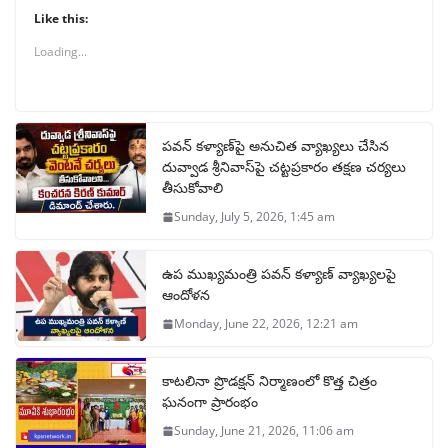
Like this:
Loading...
పవన్ కళ్యాణ్‌పై అనుచిత వ్యాఖ్యలు చేసిన
దువ్వాడ శ్రీనివాస్‌పై చట్టప్రకారం తక్షణ చర్యలు
తీసుకోవాలి
Sunday, July 5, 2026, 1:45 am
ఉప ముఖ్యమంత్రి పవన్ కళ్యాణ్ వ్యాఖ్యలపై
ఆందోళన
Monday, June 22, 2026, 12:21 am
కాటలినా ప్రొడక్షన్ నిర్మాణంలో కొత్త చిత్రం
ఘనంగా ప్రారంభం
Sunday, June 21, 2026, 11:06 am