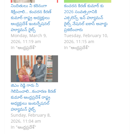
నిందితులు నీ కఠినంగా
కంచరన కిరణ్ కుమార్ కు
శిక్షించాలి… కంచరన కిరణ్
2026 సంవత్సరానికి
కుమార్ రాష్ట్ర అధ్యక్షులు
ఎక్సలెన్స్ ఇన్ హ్యూమన్
ఆంధ్రప్రదేశ్ ఇంటర్నేషనల్
రైట్స్ నేషనల్ ఐకాన్ అవార్డు
హ్యూమన్ రైట్స్
ప్రకటించారు
Monday, March 9,
Tuesday, February 10,
2026, 11:19 am
2026, 11:15 am
In "ఆంధ్రప్రదేశ్"
In "ఆంధ్రప్రదేశ్"
జిఎం రెడ్డి గారు నీ
గెలిపించాలి…కంచారణ కిరణ్
కుమార్ ఆంధ్రప్రదేశ్ రాష్ట్ర
అధ్యక్షులు ఇంటర్నేషనల్
హ్యూమన్ రైట్స్
Sunday, February 8,
2026, 11:04 am
In "ఆంధ్రప్రదేశ్"