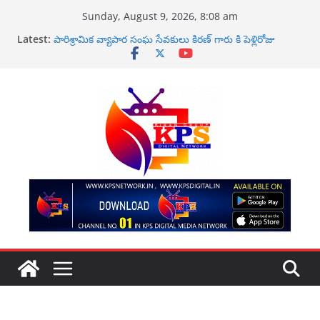
Skip
Sunday, August 9, 2026, 8:08 am
to
Latest:
పారిశ్రామిక వ్యాపార సంఘ సేవకులు కిరణ్ గారు కి పెళ్లిరోజు
content
శుభకాంక్షలు
పవన్ కళ్యాణ్‌పై అనుచిత వ్యాఖ్యలు చేసిన దువ్వాడ శ్రీనివాస్‌పై
చట్టప్రకారం తక్షణ చర్యలు తీసుకోవాలి
ఉప ముఖ్యమంత్రి పవన్ కళ్యాణ్ వ్యాఖ్యలపై ఆందోళన
కాటలినా ప్రొడక్షన్ నిర్మాణంలో కొత్త చిత్రం ఘనంగా ప్రారంభం
కోటి రూపాయలు ఇవ్వలిసేందే … కంచరన కిరణ్ కుమార్