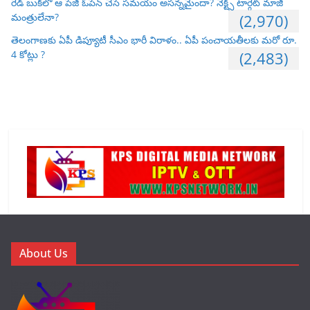
రెడ్ బుక్‌లో ఆ పేజీ ఓపెన్ చేసే సమయం అసన్నమైందా? నెక్ట్స్ టార్గెట్ మాజీ
మంత్రులేనా?
(2,970)
తెలంగాణకు ఏపీ డిప్యూటీ సీఎం భారీ విరాళం.. ఏపీ పంచాయతీలకు మరో రూ.
4 కోట్లు ?
(2,483)
About Us