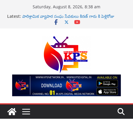
Skip
Saturday, August 8, 2026, 8:38 am
to
Latest:
పారిశ్రామిక వ్యాపార సంఘ సేవకులు కిరణ్ గారు కి పెళ్లిరోజు
content
శుభకాంక్షలు
పవన్ కళ్యాణ్‌పై అనుచిత వ్యాఖ్యలు చేసిన దువ్వాడ శ్రీనివాస్‌పై
చట్టప్రకారం తక్షణ చర్యలు తీసుకోవాలి
ఉప ముఖ్యమంత్రి పవన్ కళ్యాణ్ వ్యాఖ్యలపై ఆందోళన
కాటలినా ప్రొడక్షన్ నిర్మాణంలో కొత్త చిత్రం ఘనంగా ప్రారంభం
కోటి రూపాయలు ఇవ్వలిసేందే … కంచరన కిరణ్ కుమార్