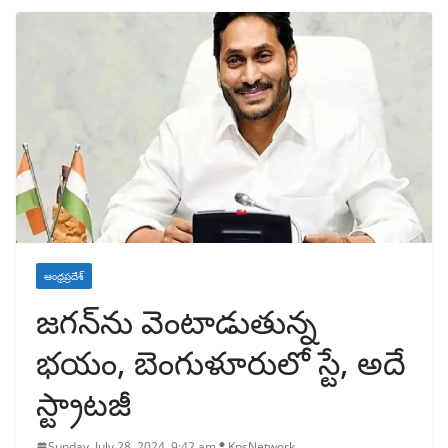
ఆంధ్రప్రదేశ్
జగన్‌ను వెంటాడుతున్న
భయం, బెంగుళూరులో స్టే, అదే
స్ట్రాటజీ
Sunday, July 28, 2024, 9:42 am
KpsNetwork