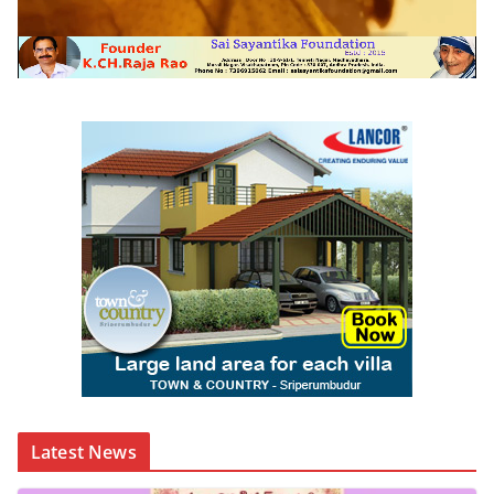
Latest News