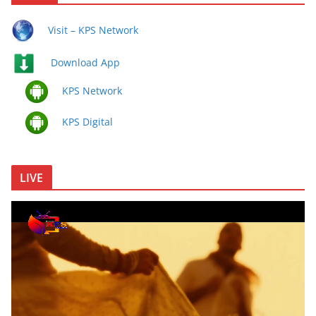
Visit – KPS Network
Download App
KPS Network
KPS Digital
LIVE