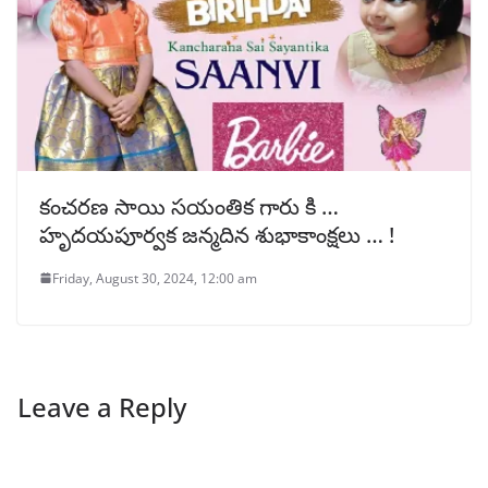
కంచరణ సాయి సయంతిక గారు కి …
హృదయపూర్వక జన్మదిన శుభాకాంక్షలు … !
Friday, August 30, 2024, 12:00 am
Leave a Reply