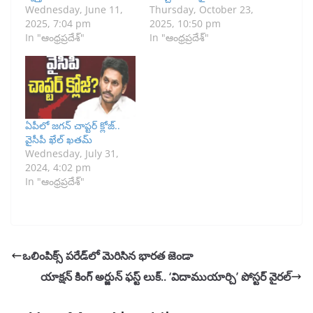
Wednesday, June 11,
Thursday, October 23,
2025, 7:04 pm
2025, 10:50 pm
In "ఆంధ్రప్రదేశ్"
In "ఆంధ్రప్రదేశ్"
ఏపీలో జగన్‌ చాప్టర్‌ క్లోజ్‌..
వైసీపీ ఖేల్‌ ఖతమ్‌
Wednesday, July 31,
2024, 4:02 pm
In "ఆంధ్రప్రదేశ్"
ఒలింపిక్స్ పరేడ్‌లో మెరిసిన భారత జెండా
యాక్షన్ కింగ్ అర్జున్ ఫస్ట్ లుక్.. ‘విదాముయార్చి’ పోస్టర్ వైరల్