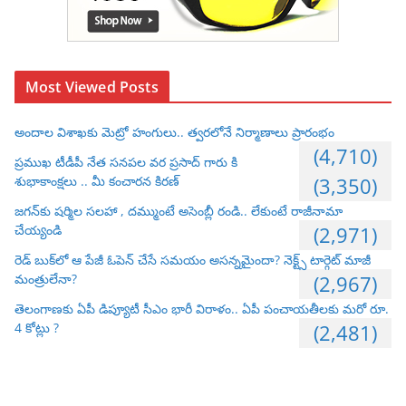
Most Viewed Posts
అందాల విశాఖకు మెట్రో హంగులు.. త్వరలోనే నిర్మాణాలు ప్రారంభం
(4,710)
ప్రముఖ టీడీపీ నేత సనపల వర ప్రసాద్ గారు కి
శుభాకాంక్షలు .. మీ కంచారన కిరణ్
(3,350)
జగన్‌కు షర్మిల సలహా , దమ్ముంటే అసెంబ్లీ రండి.. లేకుంటే రాజీనామా
చేయ్యండి
(2,971)
రెడ్ బుక్‌లో ఆ పేజీ ఓపెన్ చేసే సమయం అసన్నమైందా? నెక్ట్స్ టార్గెట్ మాజీ
మంత్రులేనా?
(2,967)
తెలంగాణకు ఏపీ డిప్యూటీ సీఎం భారీ విరాళం.. ఏపీ పంచాయతీలకు మరో రూ.
4 కోట్లు ?
(2,481)